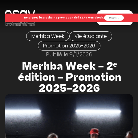
Menu
Rejoignez la prochaine promotion de l’ESAV Marrakech.
S'inscrire
→
Merhba Week
Vie étudiante
Promotion 2025-2026
Publié le:
9/1/2026
Merhba Week – 2ᵉ
édition – Promotion
2025–2026