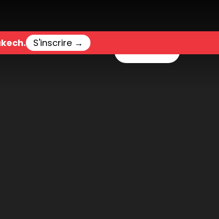
akech.
S'inscrire
→
Menu