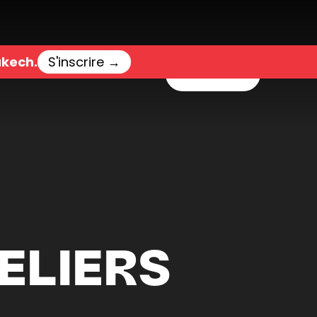
akech.
S'inscrire
→
Menu
ELIERS