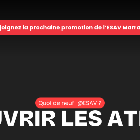
joignez la prochaine promotion de l’ESAV Marr
Quoi de neuf @ESAV ?
VRIR LES AT